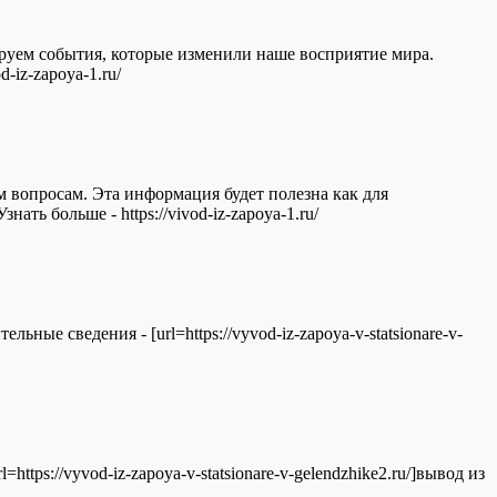
руем события, которые изменили наше восприятие мира.
-iz-zapoya-1.ru/
вопросам. Эта информация будет полезна как для
ать больше - https://vivod-iz-zapoya-1.ru/
ые сведения - [url=https://vyvod-iz-zapoya-v-statsionare-v-
tps://vyvod-iz-zapoya-v-statsionare-v-gelendzhike2.ru/]вывод из