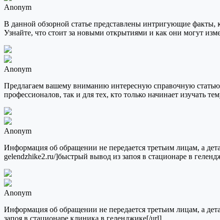
Anonym
В данной обзорной статье представлены интригующие факты, 
Узнайте, что стоит за новыми открытиями и как они могут измен
Anonym
Предлагаем вашему вниманию интересную справочную статью, 
профессионалов, так и для тех, кто только начинает изучать тем
Anonym
Информация об обращении не передается третьим лицам, а детали
gelendzhike2.ru/]быстрый вывод из запоя в стационаре в гелендж
Anonym
Информация об обращении не передается третьим лицам, а детали 
запоя в стационаре клиника в геленджике[/url]