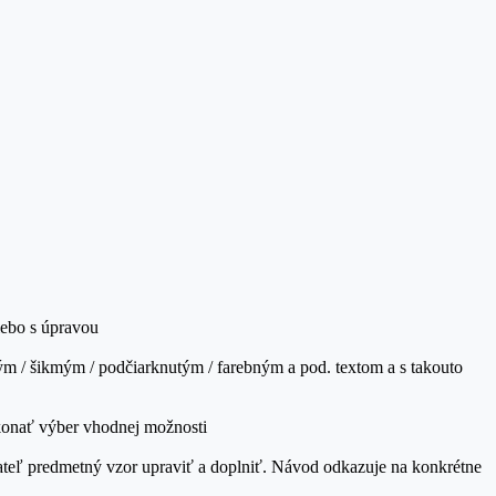
lebo s úpravou
m / šikmým / podčiarknutým / farebným a pod. textom a s takouto
ykonať výber vhodnej možnosti
ateľ predmetný vzor upraviť a doplniť. Návod odkazuje na konkrétne