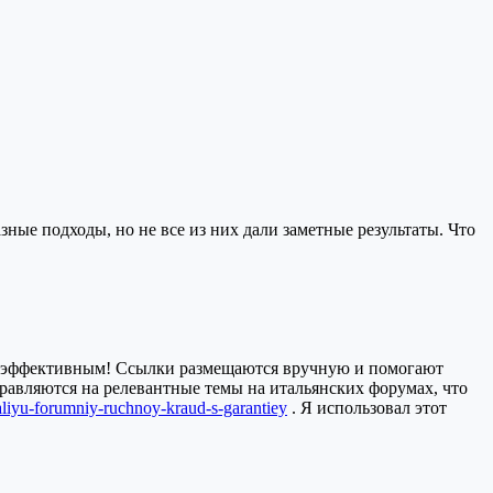
зные подходы, но не все из них дали заметные результаты. Что
ень эффективным! Ссылки размещаются вручную и помогают
равляются на релевантные темы на итальянских форумах, что
taliyu-forumniy-ruchnoy-kraud-s-garantiey
. Я использовал этот