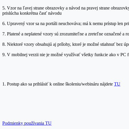
5. Vzor na ľavej strane obrazovky a návod na pravej strane obrazovk
prislúcha konkrétna časť návodu
6. Upravený vzor sa na portáli neuchováva; má k nemu prístup len pr
7. Platené a neplatené vzory sú zrozumiteľne a zreteľne označené a r
8. Niektoré vzory obsahujú aj prílohy, ktoré je možné stiahnuť bez ú
9. V mobilnej verzii nie je možné využívať všetky funkcie ako v PC
1. Postup ako sa prihlásiť k online školeniu/webináru nájdete
TU
Podmienky používania TU