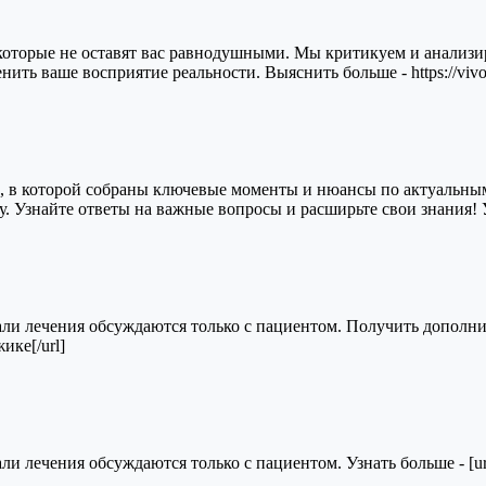
которые не оставят вас равнодушными. Мы критикуем и анализи
ить ваше восприятие реальности. Выяснить больше - https://vivod
в которой собраны ключевые моменты и нюансы по актуальным 
у. Узнайте ответы на важные вопросы и расширьте свои знания! Узн
 лечения обсуждаются только с пациентом. Получить дополнительн
ике[/url]
лечения обсуждаются только с пациентом. Узнать больше - [url=ht