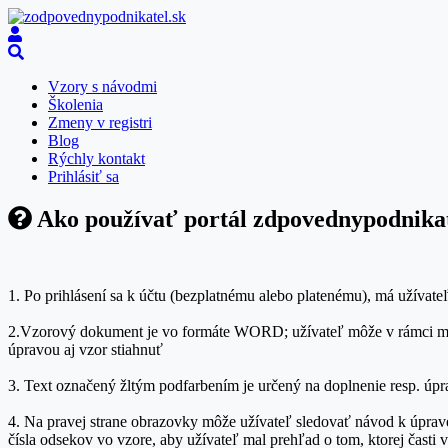
Vzory s návodmi
Školenia
Zmeny v registri
Blog
Rýchly kontakt
Prihlásiť sa
Ako používať portál zdpovednypodnikat
1. Po prihlásení sa k účtu (bezplatnému alebo platenému), má užívate
2.Vzorový dokument je vo formáte WORD; užívateľ môže v rámci možn
úpravou aj vzor stiahnuť
3. Text označený žltým podfarbením je určený na doplnenie resp. úp
4. Na pravej strane obrazovky môže užívateľ sledovať návod k úprav
čísla odsekov vo vzore, aby užívateľ mal prehľad o tom, ktorej časti 