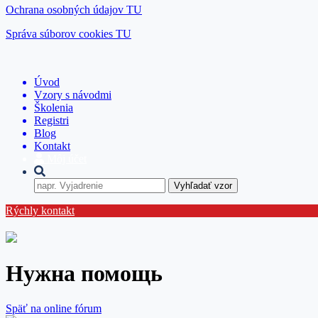
Ochrana osobných údajov TU
Správa súborov cookies TU
Úvod
Vzory s návodmi
Školenia
Registri
Blog
Kontakt
Môj účet
Vyhľadať vzor
Rýchly kontakt
Нужна помощь
Späť na online fórum