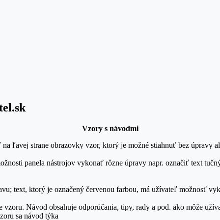
el.sk
Vzory s návodmi
ľ na ľavej strane obrazovky vzor, ktorý je možné stiahnuť bez úpravy a
osti panela nástrojov vykonať rôzne úpravy napr. označiť text tučný
ravu; text, ktorý je označený červenou farbou, má užívateľ možnosť v
e vzoru. Návod obsahuje odporúčania, tipy, rady a pod. ako môže užív
vzoru sa návod týka