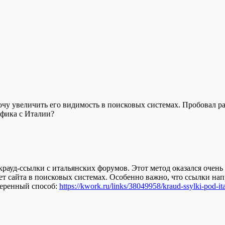
очу увеличить его видимость в поисковых системах. Пробовал ра
фика с Италии?
 крауд-ссылки с итальянских форумов. Этот метод оказался оч
ет сайта в поисковых системах. Особенно важно, что ссылки нап
веренный способ:
https://kwork.ru/links/38049958/kraud-ssylki-pod-i