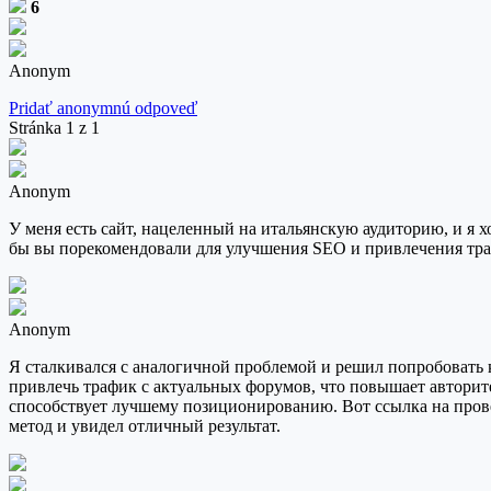
6
Anonym
Pridať anonymnú odpoveď
Stránka 1 z 1
Anonym
У меня есть сайт, нацеленный на итальянскую аудиторию, и я х
бы вы порекомендовали для улучшения SEO и привлечения тра
Anonym
Я сталкивался с аналогичной проблемой и решил попробовать
привлечь трафик с актуальных форумов, что повышает авторит
способствует лучшему позиционированию. Вот ссылка на про
метод и увидел отличный результат.