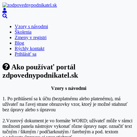
Vzory s návodmi
Školenia
Zmeny v registri
Blog
Rýchly kontakt
Prihlásiť sa
Ako používať portál
zdpovednypodnikatel.sk
Vzory s návodmi
1. Po prihlásení sa k účtu (bezplatnému alebo platenému), má
užívateľ na ľavej strane obrazovky vzor, ktorý je možné stiahnuť
bez úpravy alebo s úpravou
2.Vzorový dokument je vo formáte WORD; užívateľ môže v rámci
možnosti panela nástrojov vykonať rôzne úpravy napr. označiť text
tučným / šikmým / podčiarknutým / farebným a pod. textom