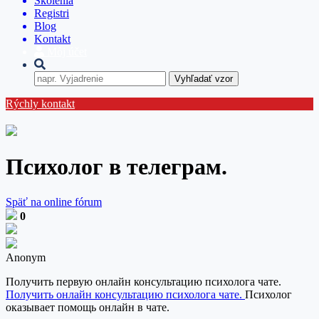
Školenia
Registri
Blog
Kontakt
Môj účet
Vyhľadať vzor
Rýchly kontakt
Психолог в телеграм.
Späť na online fórum
0
Anonym
Получить первую онлайн консультацию психолога чате.
Получить онлайн консультацию психолога чате.
Психолог
оказывает помощь онлайн в чате.