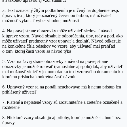
a s takouto úpravou aj vzor stiahnuť
3. Text označený žltým podfarbením je určený na doplnenie resp.
úpravu; text, ktorý je označený červenou farbou, má užívateľ
možnosť vykonať výber vhodnej možnosti
4. Na pravej strane obrazovky môže užívateľ sledovať návod
k úprave vzoru. Návod obsahuje odporúčania, tipy, rady a pod. ako
môže užívateľ predmetný vzor upraviť a doplniť. Návod odkazuje
na konkrétne čísla odsekov vo vzore, aby užívateľ mal prehľad
o tom, ktorej časti vzoru sa návod týka
5. Vzor na ľavej strane obrazovky a návod na pravej strane
obrazovky je možné rolovať (samostatne aj spolu) tak, aby užívateľ
mal možnosť vidieť v jednom riadku text vzorového dokumentu ku
ktorému prislúcha konkrétna časť návodu
6. Upravený vzor sa na portáli neuchováva; má k nemu prístup len
prihlásený užívateľ
7. Platené a neplatené vzory sú zrozumiteľne a zreteľne označené a
rozdelené
8. Niektoré vzory obsahujú aj prílohy, ktoré je možné stiahnuť bez
úpravy