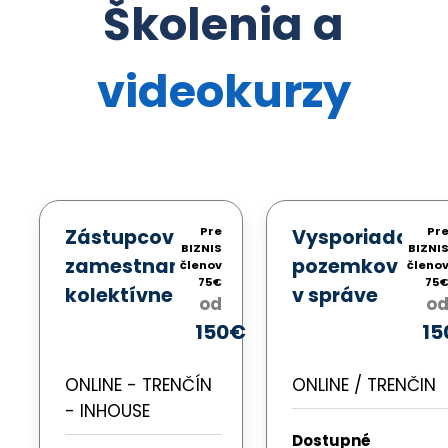
Školenia a
videokurzy
Pre
Pr
Zástupcovia
Vysporiadanie
BIZNIS
BIZNI
zamestnancov,
pozemkov
členov
členo
75€
75
kolektívne
v správe
od
o
vyjednávanie
SPF
150€
15
a zmluvy
a stavieb
s neznámym
ONLINE - TRENČÍN
ONLINE / TRENČIN
vlastníkom
- INHOUSE
Dostupné