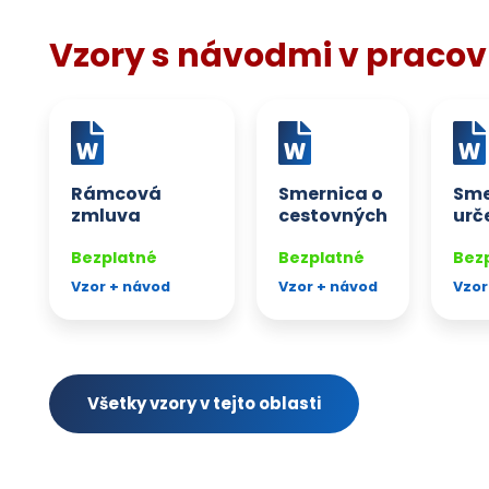
Vzory s návodmi v praco
Rámcová
Smernica o
Sme
zmluva
cestovných
urč
o dočasnom
náhradách
jed
pridelení
Bezplatné
Bezplatné
pos
Bez
zamestnancov
prá
Vzor + návod
Vzor + návod
Vzor
nad
Všetky vzory v tejto oblasti