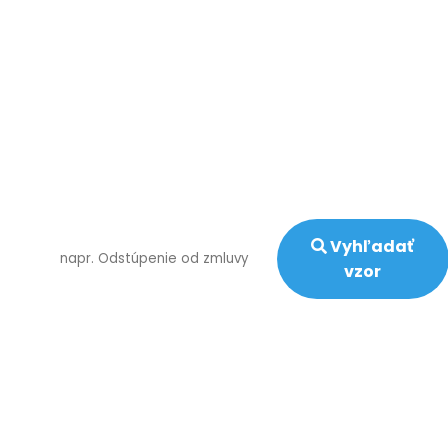
vnútorný predpis? Potrebujete zmeniť form
podnikania? Transformovať SZČO na s.r.o.? Všetk
máme, vieme a poskytneme. Pravidelne pre Vá
pripravujeme školenia so vzormi pre Vaš
zodpovedné a udržateľné podnikanie.
Neviete nájsť ten správny vzor? Skúste naš
rýchle vyhľadávanie
Vyhľadať
vzor