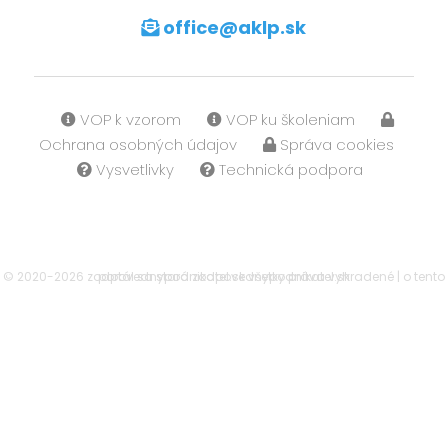
office@aklp
.sk
VOP k vzorom
VOP ku školeniam
Ochrana osobných údajov
Správa cookies
Vysvetlivky
Technická podpora
© 2020-2026 zodpovednypodnikatel.sk všetky práva vyhradené | o tento portál sa stará
zodpovednypodnikatel.sk