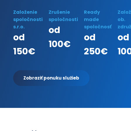
Založenie
Zrušenie
Ready
Založ
spoločnosti
spoločnosti
made
ob.
s.r.o.
spoločnosť
zdru
od
od
od
od
100€
150€
250€
10
Zobraziť ponuku služieb