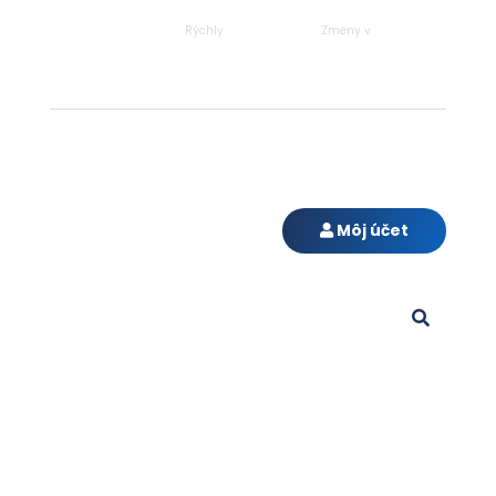
Rýchly
Zmeny v
Úvod
Vzory s návodmi
Školenia
Registri
Blog
Portál so vzormi
Kontakt
Môj účet
a školeniami pre
Vaše podnikanie
Nájdete tu vzory s návodmi pre všetky dôležit
oblasti Vášho podnikania. Uzatvárate pracovnú
obchodnú alebo nájomnú zmluvu? Potrebujt