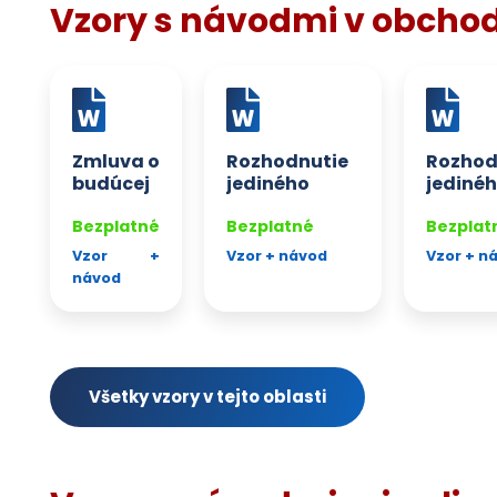
Vzory s návodmi v obcho
Zmluva o
Rozhodnutie
Rozhod
budúcej
jediného
jediné
zmluve
spoločníka –
spoločn
Bezplatné
schválenie
Bezplatné
schvál
Bezplat
riadnej, resp.
riadnej,
Vzor +
Vzor + návod
Vzor + n
mimoriadnej
mimori
návod
individuálnej
individ
účtovnej
účtovn
závierky
závierk
spoločnosti
spoloč
a rozhodnutie
a rozh
Všetky vzory v tejto oblasti
o rozdelení
o úhra
zisku
účtovn
straty