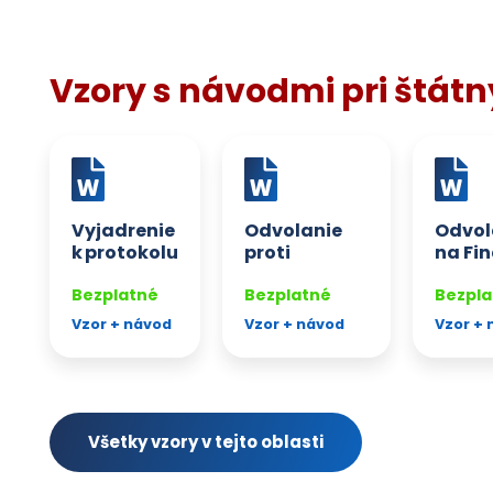
Vzory s návodmi pri štát
Vyjadrenie
Odvolanie
Odvol
k protokolu
proti
na Fi
z daňovej
rozhodnutiu
riadit
kontroly
Bezplatné
inšpektorátu
Bezplatné
Bezpla
Slovenskej
Vzor + návod
Vzor + návod
Vzor + 
obchodnej
inšpekcie
Všetky vzory v tejto oblasti