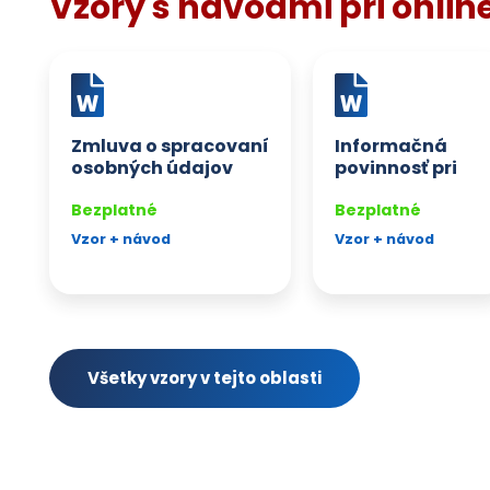
Vzory s návodmi pri onlin
Zmluva o spracovaní
Informačná
osobných údajov
povinnosť pri
sprostredkovateľom
poskytnutí
Bezplatné
osobných
Bezplatné
údajov
Vzor + návod
Vzor + návod
zamestnancom
Všetky vzory v tejto oblasti