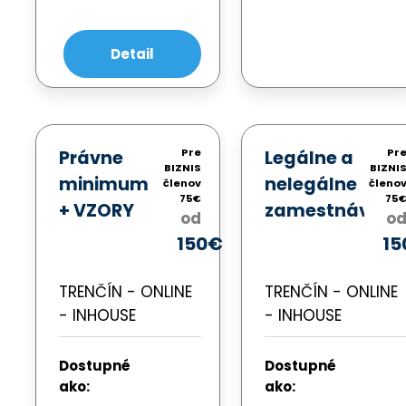
Detail
Pre
Pr
Právne
Legálne a
BIZNIS
BIZNI
minimum
nelegálne
členov
členo
75€
75
+ VZORY
zamestnávani
od
o
pre CEO,
+ VZORY -
150€
15
štatutára
kedy je
a
Švarc
TRENČÍN - ONLINE
TRENČÍN - ONLINE
podnikateľa
systém za
- INHOUSE
- INHOUSE
hranou
Dostupné
Dostupné
zákona
ako:
ako: