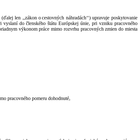
v (ďalej len ,,zákon o cestovných náhradách‘‘) upravuje poskytovanie
 vyslaní do členského štátu Európskej únie, pri vzniku pracovného
imoriadnym výkonom práce mimo rozvrhu pracovných zmien do miesta
mimo pracovného pomeru dohodnuté,