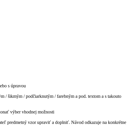
lebo s úpravou
m / šikmým / podčiarknutým / farebným a pod. textom a s takouto
ykonať výber vhodnej možnosti
ateľ predmetný vzor upraviť a doplniť. Návod odkazuje na konkrétne