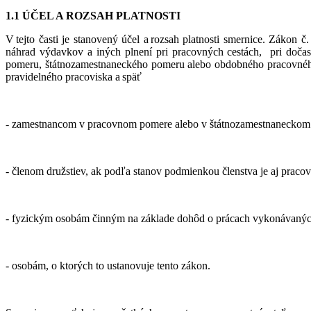
1.1
ÚČEL A ROZSAH PLATNOSTI
V tejto časti je stanovený účel a rozsah platnosti smernice. Zákon 
náhrad výdavkov a iných plnení pri pracovných cestách, pri dočas
pomeru, štátnozamestnaneckého pomeru alebo obdobného pracovného
pravidelného pracoviska a späť
- zamestnancom v pracovnom pomere alebo v štátnozamestnaneckom p
- členom družstiev, ak podľa stanov podmienkou členstva je aj praco
- fyzickým osobám činným na základe dohôd o prácach vykonávanýc
- osobám, o ktorých to ustanovuje tento zákon.