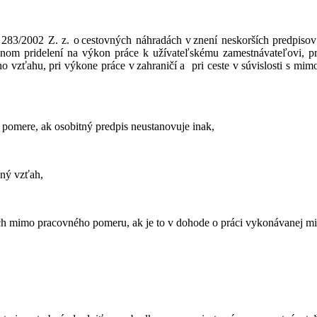
č. 283/2002 Z. z. o cestovných náhradách v znení neskorších predpiso
nom pridelení na výkon práce k užívateľskému zamestnávateľovi, pri
 vzťahu, pri výkone práce v zahraničí a pri ceste v súvislosti s m
omere, ak osobitný predpis neustanovuje inak,
vný vzťah,
h mimo pracovného pomeru, ak je to v dohode o práci vykonávanej 