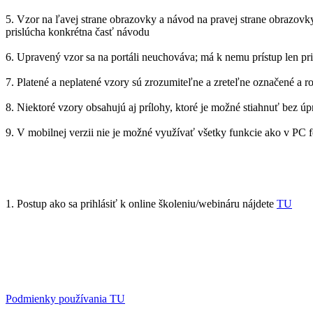
5. Vzor na ľavej strane obrazovky a návod na pravej strane obrazovk
prislúcha konkrétna časť návodu
6. Upravený vzor sa na portáli neuchováva; má k nemu prístup len pr
7. Platené a neplatené vzory sú zrozumiteľne a zreteľne označené a r
8. Niektoré vzory obsahujú aj prílohy, ktoré je možné stiahnuť bez ú
9. V mobilnej verzii nie je možné využívať všetky funkcie ako v PC
1. Postup ako sa prihlásiť k online školeniu/webináru nájdete
TU
Podmienky používania TU