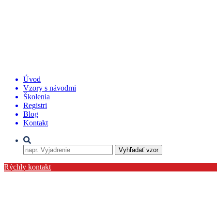
Úvod
Vzory s návodmi
Školenia
Registri
Blog
Kontakt
Môj účet
Vyhľadať vzor
Rýchly kontakt