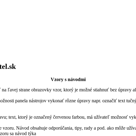
el.sk
Vzory s návodmi
ľ na ľavej strane obrazovky vzor, ktorý je možné stiahnuť bez úpravy a
osti panela nástrojov vykonať rôzne úpravy napr. označiť text tučný
ravu; text, ktorý je označený červenou farbou, má užívateľ možnosť v
e vzoru. Návod obsahuje odporúčania, tipy, rady a pod. ako môže užív
vzoru sa návod týka