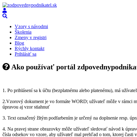
Vzory s návodmi
Školenia
Zmeny v registri
Blog
Rýchly kontakt
Prihlásiť sa
Ako používať portál zdpovednypodnikat
1. Po prihlásení sa k účtu (bezplatnému alebo platenému), má užívate
2.Vzorový dokument je vo formáte WORD; užívateľ môže v rámci možn
úpravou aj vzor stiahnuť
3. Text označený žltým podfarbením je určený na doplnenie resp. úp
4. Na pravej strane obrazovky môže užívateľ sledovať návod k úprav
čísla odsekov vo vzore, aby užívateľ mal prehľad o tom, ktorej časti 