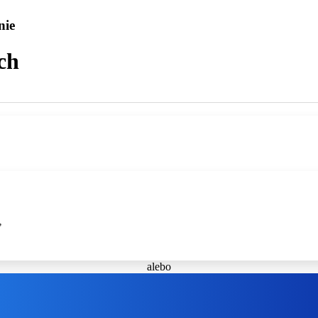
nie
ch
ť
alebo