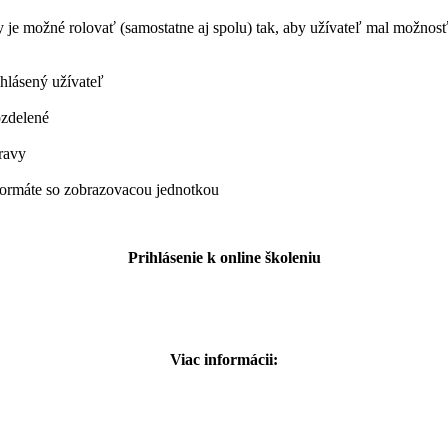
y je možné rolovať (samostatne aj spolu) tak, aby užívateľ mal možno
ihlásený užívateľ
ozdelené
pravy
 formáte so zobrazovacou jednotkou
Prihlásenie k onlin
e školeniu
Viac informácii: