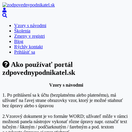
Vzory s návodmi
Školenia
Zmeny v registri
Blog
Rýchly kontakt
Prihlásiť sa
Ako používať portál
zdpovednypodnikatel.sk
Vzory s návodmi
1. Po prihlásení sa k účtu (bezplatnému alebo platenému), má
užívateľ na ľavej strane obrazovky vzor, ktorý je možné stiahnuť
bez úpravy alebo s úpravou
2.Vzorový dokument je vo formáte WORD; užívateľ môže v rámci
možnosti panela nástrojov vykonať rôzne úpravy napr. označiť text
tučným / šikmým / podčiarknutým / farebným a pod. textom