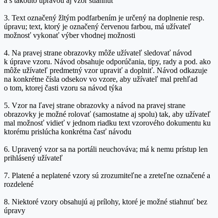
a s takouto úpravou aj vzor stiahnuť
3. Text označený žltým podfarbením je určený na doplnenie resp.
úpravu; text, ktorý je označený červenou farbou, má užívateľ
možnosť vykonať výber vhodnej možnosti
4. Na pravej strane obrazovky môže užívateľ sledovať návod
k úprave vzoru. Návod obsahuje odporúčania, tipy, rady a pod. ako
môže užívateľ predmetný vzor upraviť a doplniť. Návod odkazuje
na konkrétne čísla odsekov vo vzore, aby užívateľ mal prehľad
o tom, ktorej časti vzoru sa návod týka
5. Vzor na ľavej strane obrazovky a návod na pravej strane
obrazovky je možné rolovať (samostatne aj spolu) tak, aby užívateľ
mal možnosť vidieť v jednom riadku text vzorového dokumentu ku
ktorému prislúcha konkrétna časť návodu
6. Upravený vzor sa na portáli neuchováva; má k nemu prístup len
prihlásený užívateľ
7. Platené a neplatené vzory sú zrozumiteľne a zreteľne označené a
rozdelené
8. Niektoré vzory obsahujú aj prílohy, ktoré je možné stiahnuť bez
úpravy