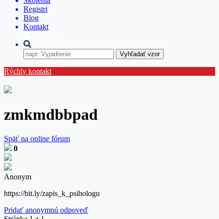
Školenia
Registri
Blog
Kontakt
Môj účet
Vyhľadať vzor
Rýchly kontakt
zmkmdbbpad
Späť na online fórum
0
Anonym
https://bit.ly/zapis_k_psihologu
Pridať anonymnú odpoveď
Stránka 1 z 1