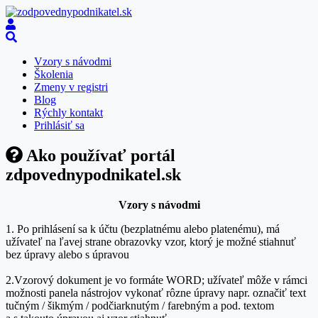
Vzory s návodmi
Školenia
Zmeny v registri
Blog
Rýchly kontakt
Prihlásiť sa
Ako používať portál
zdpovednypodnikatel.sk
Vzory s návodmi
1. Po prihlásení sa k účtu (bezplatnému alebo platenému), má
užívateľ na ľavej strane obrazovky vzor, ktorý je možné stiahnuť
bez úpravy alebo s úpravou
2.Vzorový dokument je vo formáte WORD; užívateľ môže v rámci
možnosti panela nástrojov vykonať rôzne úpravy napr. označiť text
tučným / šikmým / podčiarknutým / farebným a pod. textom