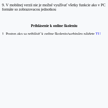
9. V mobilnej verzii nie je možné využívať všetky funkcie ako v PC
formáte so zobrazovacou jednotkou
Prihlásenie k onlin
e školeniu
1. Postup ako sa prihlásiť k online školeniu/webináru nájdete
TU
Viac informácii:
Podmienky používania TU
Ochrana osobných údajov TU
Správa súborov cookies TU
Úvod
Vzory s návodmi