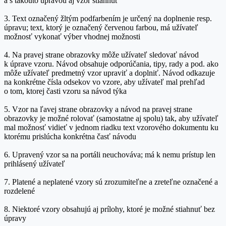
a s takouto úpravou aj vzor stiahnuť
3. Text označený žltým podfarbením je určený na doplnenie resp.
úpravu; text, ktorý je označený červenou farbou, má užívateľ
možnosť vykonať výber vhodnej možnosti
4. Na pravej strane obrazovky môže užívateľ sledovať návod
k úprave vzoru. Návod obsahuje odporúčania, tipy, rady a pod. ako
môže užívateľ predmetný vzor upraviť a doplniť. Návod odkazuje
na konkrétne čísla odsekov vo vzore, aby užívateľ mal prehľad
o tom, ktorej časti vzoru sa návod týka
5. Vzor na ľavej strane obrazovky a návod na pravej strane
obrazovky je možné rolovať (samostatne aj spolu) tak, aby užívateľ
mal možnosť vidieť v jednom riadku text vzorového dokumentu ku
ktorému prislúcha konkrétna časť návodu
6. Upravený vzor sa na portáli neuchováva; má k nemu prístup len
prihlásený užívateľ
7. Platené a neplatené vzory sú zrozumiteľne a zreteľne označené a
rozdelené
8. Niektoré vzory obsahujú aj prílohy, ktoré je možné stiahnuť bez
úpravy