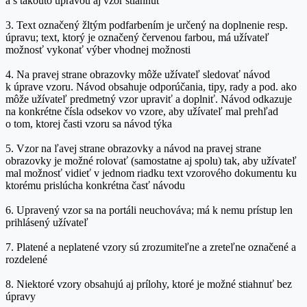
a s takouto úpravou aj vzor stiahnuť
3. Text označený žltým podfarbením je určený na doplnenie resp.
úpravu; text, ktorý je označený červenou farbou, má užívateľ
možnosť vykonať výber vhodnej možnosti
4. Na pravej strane obrazovky môže užívateľ sledovať návod
k úprave vzoru. Návod obsahuje odporúčania, tipy, rady a pod. ako
môže užívateľ predmetný vzor upraviť a doplniť. Návod odkazuje
na konkrétne čísla odsekov vo vzore, aby užívateľ mal prehľad
o tom, ktorej časti vzoru sa návod týka
5. Vzor na ľavej strane obrazovky a návod na pravej strane
obrazovky je možné rolovať (samostatne aj spolu) tak, aby užívateľ
mal možnosť vidieť v jednom riadku text vzorového dokumentu ku
ktorému prislúcha konkrétna časť návodu
6. Upravený vzor sa na portáli neuchováva; má k nemu prístup len
prihlásený užívateľ
7. Platené a neplatené vzory sú zrozumiteľne a zreteľne označené a
rozdelené
8. Niektoré vzory obsahujú aj prílohy, ktoré je možné stiahnuť bez
úpravy