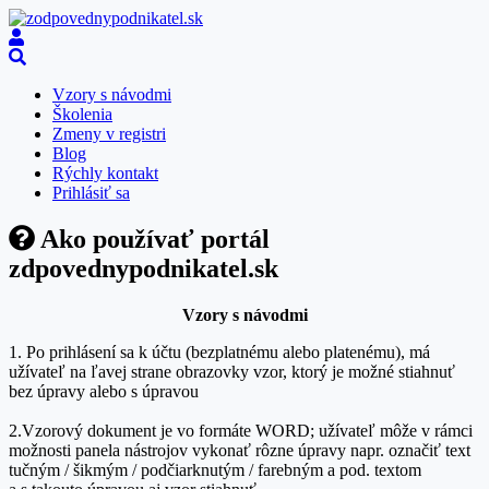
Vzory s návodmi
Školenia
Zmeny v registri
Blog
Rýchly kontakt
Prihlásiť sa
Ako používať portál
zdpovednypodnikatel.sk
Vzory s návodmi
1. Po prihlásení sa k účtu (bezplatnému alebo platenému), má
užívateľ na ľavej strane obrazovky vzor, ktorý je možné stiahnuť
bez úpravy alebo s úpravou
2.Vzorový dokument je vo formáte WORD; užívateľ môže v rámci
možnosti panela nástrojov vykonať rôzne úpravy napr. označiť text
tučným / šikmým / podčiarknutým / farebným a pod. textom