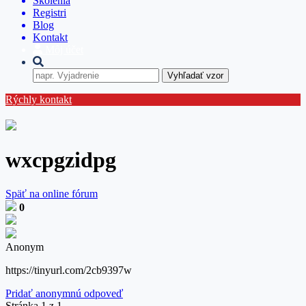
Školenia
Registri
Blog
Kontakt
Môj účet
Vyhľadať vzor
Rýchly kontakt
wxcpgzidpg
Späť na online fórum
0
Anonym
https://tinyurl.com/2cb9397w
Pridať anonymnú odpoveď
Stránka 1 z 1