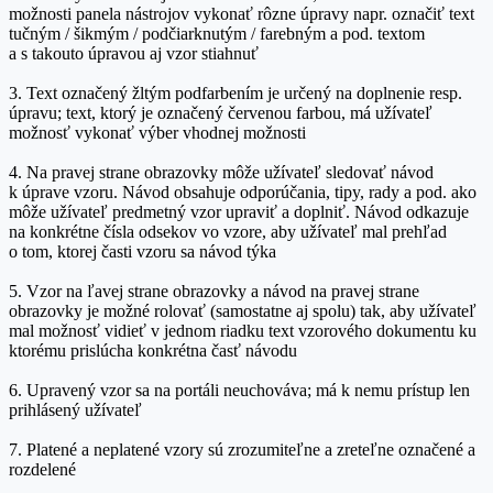
možnosti panela nástrojov vykonať rôzne úpravy napr. označiť text
tučným / šikmým / podčiarknutým / farebným a pod. textom
a s takouto úpravou aj vzor stiahnuť
3. Text označený žltým podfarbením je určený na doplnenie resp.
úpravu; text, ktorý je označený červenou farbou, má užívateľ
možnosť vykonať výber vhodnej možnosti
4. Na pravej strane obrazovky môže užívateľ sledovať návod
k úprave vzoru. Návod obsahuje odporúčania, tipy, rady a pod. ako
môže užívateľ predmetný vzor upraviť a doplniť. Návod odkazuje
na konkrétne čísla odsekov vo vzore, aby užívateľ mal prehľad
o tom, ktorej časti vzoru sa návod týka
5. Vzor na ľavej strane obrazovky a návod na pravej strane
obrazovky je možné rolovať (samostatne aj spolu) tak, aby užívateľ
mal možnosť vidieť v jednom riadku text vzorového dokumentu ku
ktorému prislúcha konkrétna časť návodu
6. Upravený vzor sa na portáli neuchováva; má k nemu prístup len
prihlásený užívateľ
7. Platené a neplatené vzory sú zrozumiteľne a zreteľne označené a
rozdelené