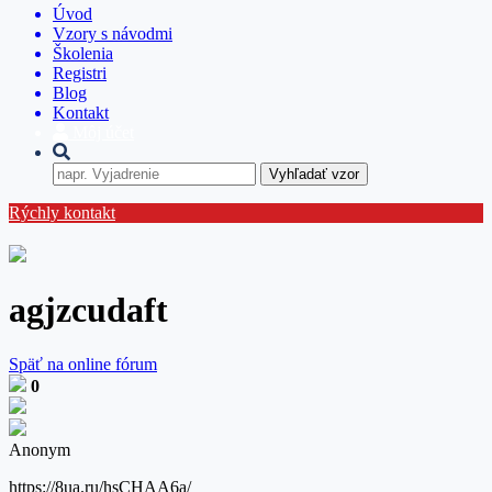
Úvod
Vzory s návodmi
Školenia
Registri
Blog
Kontakt
Môj účet
Vyhľadať vzor
Rýchly kontakt
agjzcudaft
Späť na online fórum
0
Anonym
https://8ua.ru/hsCHAA6a/