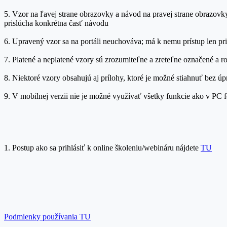
5. Vzor na ľavej strane obrazovky a návod na pravej strane obrazovk
prislúcha konkrétna časť návodu
6. Upravený vzor sa na portáli neuchováva; má k nemu prístup len pr
7. Platené a neplatené vzory sú zrozumiteľne a zreteľne označené a r
8. Niektoré vzory obsahujú aj prílohy, ktoré je možné stiahnuť bez ú
9. V mobilnej verzii nie je možné využívať všetky funkcie ako v PC
1. Postup ako sa prihlásiť k online školeniu/webináru nájdete
TU
Podmienky používania TU