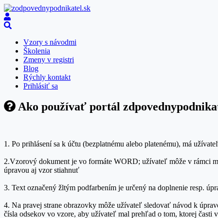
Vzory s návodmi
Školenia
Zmeny v registri
Blog
Rýchly kontakt
Prihlásiť sa
Ako používať portál zdpovednypodnikat
1. Po prihlásení sa k účtu (bezplatnému alebo platenému), má užívate
2.Vzorový dokument je vo formáte WORD; užívateľ môže v rámci možn
úpravou aj vzor stiahnuť
3. Text označený žltým podfarbením je určený na doplnenie resp. úp
4. Na pravej strane obrazovky môže užívateľ sledovať návod k úprav
čísla odsekov vo vzore, aby užívateľ mal prehľad o tom, ktorej časti 