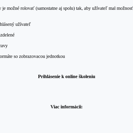
y je možné rolovať (samostatne aj spolu) tak, aby užívateľ mal možno
ihlásený užívateľ
ozdelené
pravy
 formáte so zobrazovacou jednotkou
Prihlásenie k onlin
e školeniu
Viac informácii: