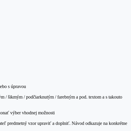
lebo s úpravou
m / šikmým / podčiarknutým / farebným a pod. textom a s takouto
ykonať výber vhodnej možnosti
ateľ predmetný vzor upraviť a doplniť. Návod odkazuje na konkrétne