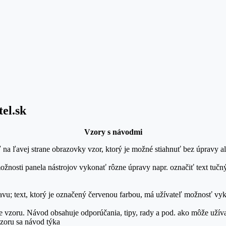
el.sk
Vzory s návodmi
ľ na ľavej strane obrazovky vzor, ktorý je možné stiahnuť bez úpravy a
osti panela nástrojov vykonať rôzne úpravy napr. označiť text tučný
ravu; text, ktorý je označený červenou farbou, má užívateľ možnosť v
e vzoru. Návod obsahuje odporúčania, tipy, rady a pod. ako môže užív
vzoru sa návod týka