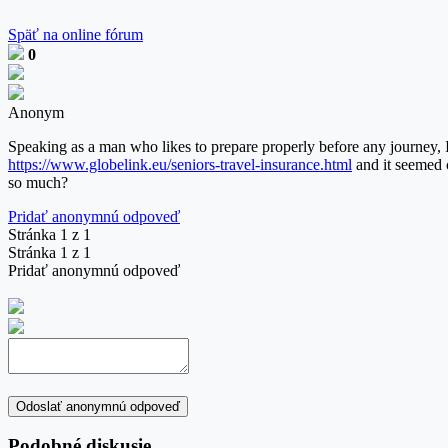
Späť na online fórum
0
Anonym
Speaking as a man who likes to prepare properly before any journey, I 
https://www.globelink.eu/seniors-travel-insurance.html
and it seemed c
so much?
Pridať anonymnú odpoveď
Stránka 1 z 1
Stránka 1 z 1
Pridať anonymnú odpoveď
Odoslať anonymnú odpoveď
Podobné diskusie