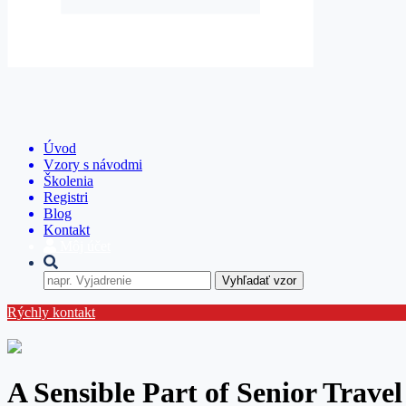
Úvod
Vzory s návodmi
Školenia
Registri
Blog
Kontakt
Môj účet
Vyhľadať vzor
Rýchly kontakt
A Sensible Part of Senior Travel