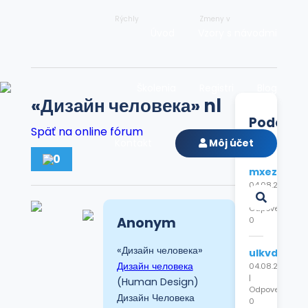
Rýchly
Zmeny v
Úvod
Vzory s návodmi
Školenia
Registri
Blog
«Дизайн человека» nl
Podobn
Späť na online fórum
diskusie
Kontakt
Môj účet
0
mxezdcyp
04.08.2026
|
Odpovede:
Anonym
0
«Дизайн человека»
ulkvdjhvnd
Дизайн человека
04.08.2026
|
(Human Design)
Odpovede:
Дизайн Человека
0