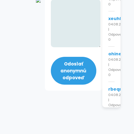
0
xeuhlouprr
04.08.2026
|
Odpovede:
0
ohinepkch
04.08.2026
Odoslať
|
Odpovede:
anonymnú
0
odpoveď
rbeqrhnxz
04.08.2026
|
Odpovede:
0
xlpnyabfcr
04.08.2026