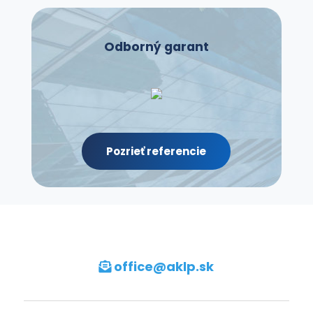
|
Odpovede:
0
Odborný garant
ulpdbdqp
04.08.2026
|
Odpovede:
0
zcoquzkjq
Pozrieť referencie
04.08.2026
|
Odpovede:
0
quvnzastf
04.08.2026
|
Odpovede:
office@aklp
.sk
0
nwrjhrfkjg