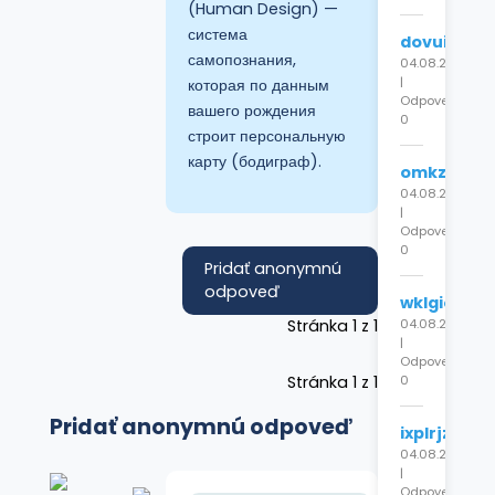
(Human Design) —
система
dovuilcrqg
самопознания,
04.08.2026
|
которая по данным
Odpovede:
вашего рождения
0
строит персональную
карту (бодиграф).
omkzpujgc
04.08.2026
|
Odpovede:
0
Pridať anonymnú
odpoveď
wklgiocrht
Stránka 1 z 1
04.08.2026
|
Odpovede:
Stránka 1 z 1
0
Pridať anonymnú odpoveď
ixplrjzjrg
04.08.2026
|
Odpovede: