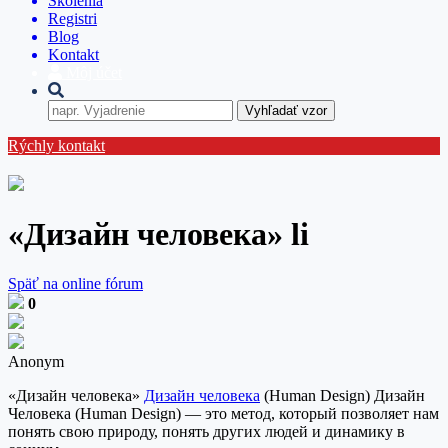
Školenia
Registri
Blog
Kontakt
Môj účet
Vyhľadať vzor
Rýchly kontakt
«Дизайн человека» li
Späť na online fórum
0
Anonym
«Дизайн человека»
Дизайн человека
(Human Design) Дизайн
Человека (Human Design) — это метод, который позволяет нам
понять свою природу, понять других людей и динамику в