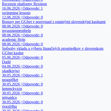
Recenzie platformy Rexigon
16.06.2026 | Odpovede: 1
swimming lessons
12.06.2026 | Odpovede: 0
Bonusy pre GGbet v porovnaní s ostatnými slovenskými kasínami
08.06.2026 | Odpovede: 0
myassignmenthelp
08.06.2026 | Odpovede: 0
academic Help
08.06.2026 | Odpovede: 0
Spôsoby vkladu a výberu finančných prostriedkov v slovenskom
GGbet kasíne
05.06.2026 | Odpovede: 0
Dadd
04.06.2026 | Odpovede: 0
xkadkixjwt
30.05.2026 | Odpovede: 1
qeaqpffkrt
30.05.2026 | Odpovede: 0
lpmmckvzzn
30.05.2026 | Odpovede: 0
jgtjsaidco
30.05.2026 | Odpovede: 0
rjorzfrfhq
30.05.2026 | Odpovede: 0