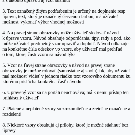
a s takouto úpravou aj vzor stiahnuť
3. Text označený žltým podfarbením je určený na doplnenie resp.
úpravu; text, ktorý je označený červenou farbou, má užívateľ
možnosť vykonať výber vhodnej možnosti
4. Na pravej strane obrazovky môže užívateľ sledovať návod
k úprave vzoru. Návod obsahuje odporúčania, tipy, rady a pod. ako
môže užívateľ predmetný vzor upraviť a doplniť. Návod odkazuje
na konkrétne čísla odsekov vo vzore, aby užívateľ mal prehľad
o tom, ktorej časti vzoru sa návod týka
5. Vzor na ľavej strane obrazovky a návod na pravej strane
obrazovky je možné rolovať (samostatne aj spolu) tak, aby užívateľ
mal možnosť vidieť v jednom riadku text vzorového dokumentu ku
ktorému prislúcha konkrétna časť návodu
6. Upravený vzor sa na portáli neuchováva; má k nemu prístup len
prihlásený užívateľ
7. Platené a neplatené vzory sú zrozumiteľne a zreteľne označené a
rozdelené
8. Niektoré vzory obsahujú aj prílohy, ktoré je možné stiahnuť bez
úpravy