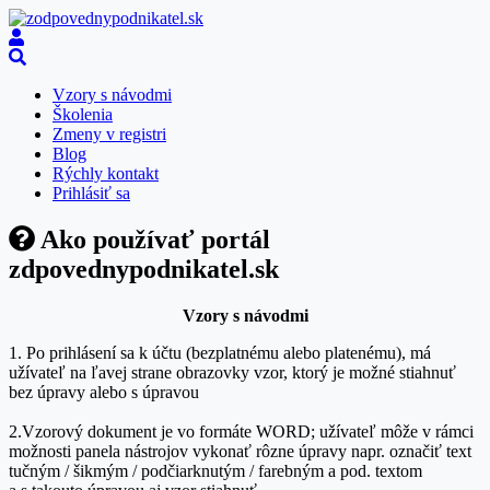
Vzory s návodmi
Školenia
Zmeny v registri
Blog
Rýchly kontakt
Prihlásiť sa
Ako používať portál
zdpovednypodnikatel.sk
Vzory s návodmi
1. Po prihlásení sa k účtu (bezplatnému alebo platenému), má
užívateľ na ľavej strane obrazovky vzor, ktorý je možné stiahnuť
bez úpravy alebo s úpravou
2.Vzorový dokument je vo formáte WORD; užívateľ môže v rámci
možnosti panela nástrojov vykonať rôzne úpravy napr. označiť text
tučným / šikmým / podčiarknutým / farebným a pod. textom