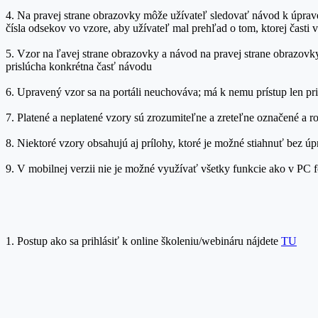
4. Na pravej strane obrazovky môže užívateľ sledovať návod k úprav
čísla odsekov vo vzore, aby užívateľ mal prehľad o tom, ktorej časti 
5. Vzor na ľavej strane obrazovky a návod na pravej strane obrazovk
prislúcha konkrétna časť návodu
6. Upravený vzor sa na portáli neuchováva; má k nemu prístup len pr
7. Platené a neplatené vzory sú zrozumiteľne a zreteľne označené a r
8. Niektoré vzory obsahujú aj prílohy, ktoré je možné stiahnuť bez ú
9. V mobilnej verzii nie je možné využívať všetky funkcie ako v PC
1. Postup ako sa prihlásiť k online školeniu/webináru nájdete
TU