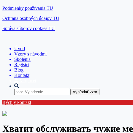
Podmienky používania TU
Ochrana osobných údajov TU
Správa súborov cookies TU
Úvod
Vzory s návodmi
Školenia
Registri
Blog
Kontakt
Môj účet
Vyhľadať vzor
Rýchly kontakt
Хватит обслуживать чужие ме