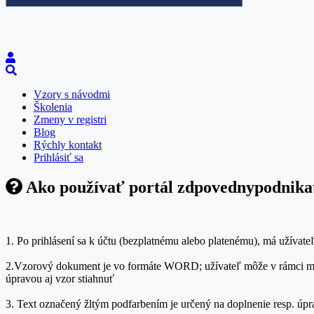
Vzory s návodmi
Školenia
Zmeny v registri
Blog
Rýchly kontakt
Prihlásiť sa
Ako používať portál zdpovednypodnikat
1. Po prihlásení sa k účtu (bezplatnému alebo platenému), má užívate
2.Vzorový dokument je vo formáte WORD; užívateľ môže v rámci možn
úpravou aj vzor stiahnuť
3. Text označený žltým podfarbením je určený na doplnenie resp. úp