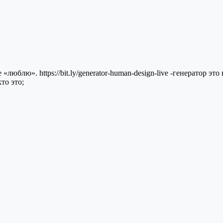
блю». https://bit.ly/generator-human-design-live -генератор это
то это;