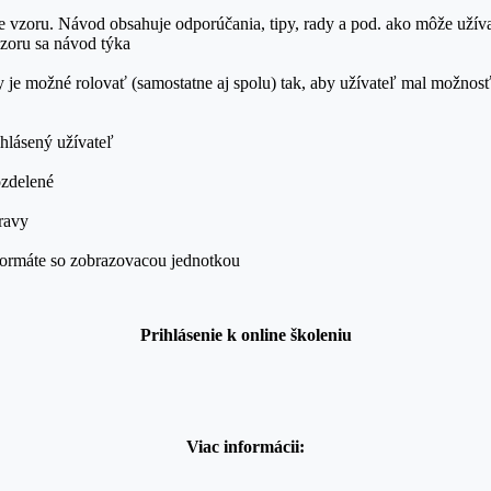
e vzoru. Návod obsahuje odporúčania, tipy, rady a pod. ako môže užív
vzoru sa návod týka
y je možné rolovať (samostatne aj spolu) tak, aby užívateľ mal možno
ihlásený užívateľ
ozdelené
pravy
 formáte so zobrazovacou jednotkou
Prihlásenie k onlin
e školeniu
Viac informácii: