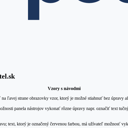
el.sk
Vzory s návodmi
ľ na ľavej strane obrazovky vzor, ktorý je možné stiahnuť bez úpravy a
osti panela nástrojov vykonať rôzne úpravy napr. označiť text tučný
ravu; text, ktorý je označený červenou farbou, má užívateľ možnosť v