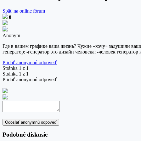
Späť na online fórum
0
Anonym
Где в вашем графике ваша жизнь? Чужие «хочу» задушили ваше «лю
генератор; -генератор это дизайн человека; -человек генератор к
Pridať anonymnú odpoveď
Stránka 1 z 1
Stránka 1 z 1
Pridať anonymnú odpoveď
Odoslať anonymnú odpoveď
Podobné diskusie