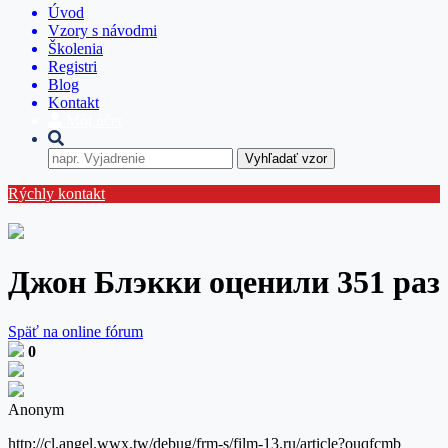
Úvod
Vzory s návodmi
Školenia
Registri
Blog
Kontakt
Môj účet
Vyhľadať vzor
Rýchly kontakt
Джон Блэкки оценили 351 раз
Späť na online fórum
0
Anonym
http://cl.angel.wwx.tw/debug/frm-s/film-13.ru/article?ouqfcmb