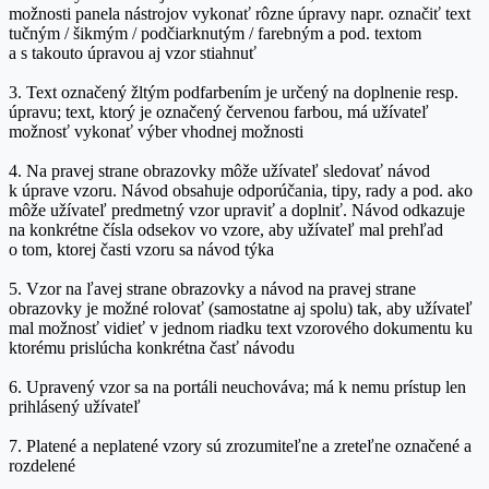
možnosti panela nástrojov vykonať rôzne úpravy napr. označiť text
tučným / šikmým / podčiarknutým / farebným a pod. textom
a s takouto úpravou aj vzor stiahnuť
3. Text označený žltým podfarbením je určený na doplnenie resp.
úpravu; text, ktorý je označený červenou farbou, má užívateľ
možnosť vykonať výber vhodnej možnosti
4. Na pravej strane obrazovky môže užívateľ sledovať návod
k úprave vzoru. Návod obsahuje odporúčania, tipy, rady a pod. ako
môže užívateľ predmetný vzor upraviť a doplniť. Návod odkazuje
na konkrétne čísla odsekov vo vzore, aby užívateľ mal prehľad
o tom, ktorej časti vzoru sa návod týka
5. Vzor na ľavej strane obrazovky a návod na pravej strane
obrazovky je možné rolovať (samostatne aj spolu) tak, aby užívateľ
mal možnosť vidieť v jednom riadku text vzorového dokumentu ku
ktorému prislúcha konkrétna časť návodu
6. Upravený vzor sa na portáli neuchováva; má k nemu prístup len
prihlásený užívateľ
7. Platené a neplatené vzory sú zrozumiteľne a zreteľne označené a
rozdelené