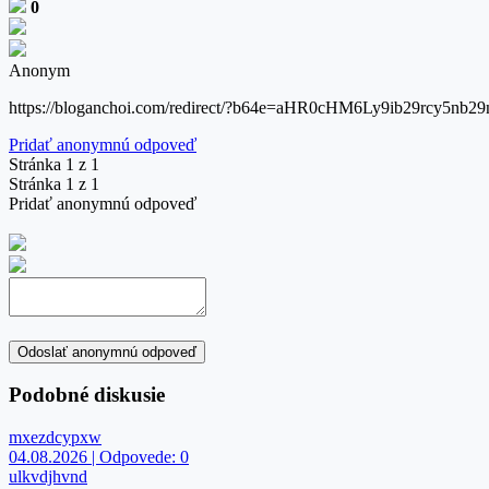
0
Anonym
https://bloganchoi.com/redirect/?b64e=aHR0cHM6Ly9ib29
Pridať anonymnú odpoveď
Stránka 1 z 1
Stránka 1 z 1
Pridať anonymnú odpoveď
Odoslať anonymnú odpoveď
Podobné diskusie
mxezdcypxw
04.08.2026 | Odpovede: 0
ulkvdjhvnd