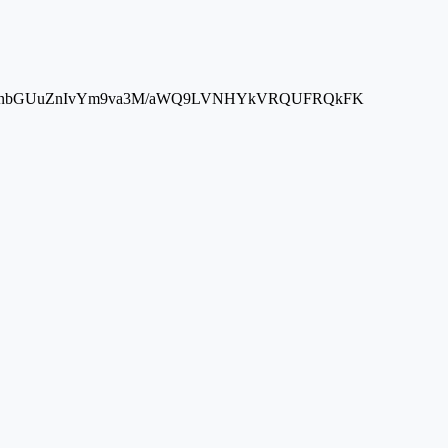
rcy5nb29nbGUuZnIvYm9va3M/aWQ9LVNHYkVRQUFRQkFK