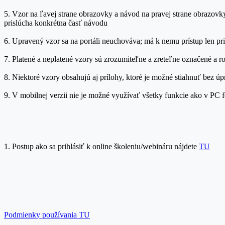
5. Vzor na ľavej strane obrazovky a návod na pravej strane obrazovk
prislúcha konkrétna časť návodu
6. Upravený vzor sa na portáli neuchováva; má k nemu prístup len pr
7. Platené a neplatené vzory sú zrozumiteľne a zreteľne označené a r
8. Niektoré vzory obsahujú aj prílohy, ktoré je možné stiahnuť bez ú
9. V mobilnej verzii nie je možné využívať všetky funkcie ako v PC
1. Postup ako sa prihlásiť k online školeniu/webináru nájdete
TU
Podmienky používania TU