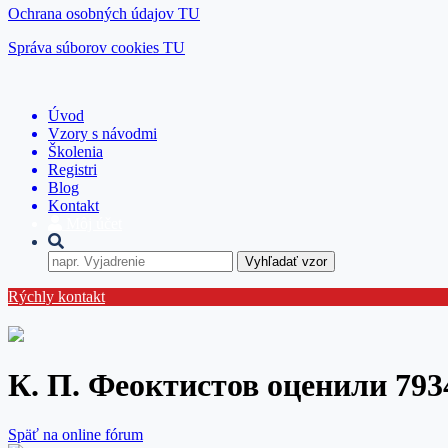
Ochrana osobných údajov TU
Správa súborov cookies TU
Úvod
Vzory s návodmi
Školenia
Registri
Blog
Kontakt
Môj účet
Vyhľadať vzor
Rýchly kontakt
К. П. Феоктистов оценили 793
Späť na online fórum