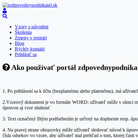
Vzory s návodmi
Školenia
Zmeny v registri
Blog
Rýchly kontakt
Prihlásiť sa
Ako používať portál zdpovednypodnikat
1. Po prihlásení sa k účtu (bezplatnému alebo platenému), má užívate
2.Vzorový dokument je vo formáte WORD; užívateľ môže v rámci možn
úpravou aj vzor stiahnuť
3. Text označený žltým podfarbením je určený na doplnenie resp. úp
4. Na pravej strane obrazovky môže užívateľ sledovať návod k úprav
čísla odsekov vo vzore, aby užívateľ mal prehľad o tom, ktorej časti 