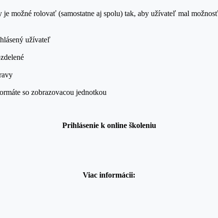
y je možné rolovať (samostatne aj spolu) tak, aby užívateľ mal možno
ihlásený užívateľ
ozdelené
pravy
 formáte so zobrazovacou jednotkou
Prihlásenie k onlin
e školeniu
Viac informácii: