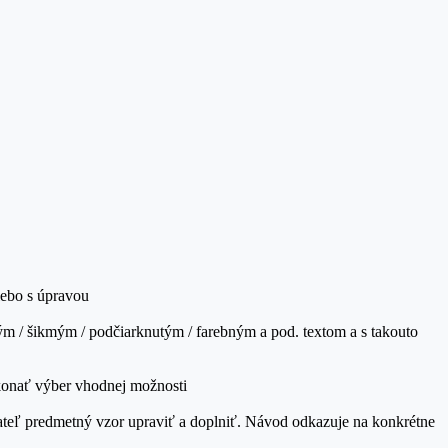
lebo s úpravou
m / šikmým / podčiarknutým / farebným a pod. textom a s takouto
ykonať výber vhodnej možnosti
ateľ predmetný vzor upraviť a doplniť. Návod odkazuje na konkrétne