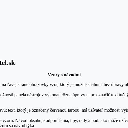
el.sk
Vzory s návodmi
ľ na ľavej strane obrazovky vzor, ktorý je možné stiahnuť bez úpravy a
osti panela nástrojov vykonať rôzne úpravy napr. označiť text tučný
ravu; text, ktorý je označený červenou farbou, má užívateľ možnosť v
e vzoru. Návod obsahuje odporúčania, tipy, rady a pod. ako môže užív
vzoru sa návod týka