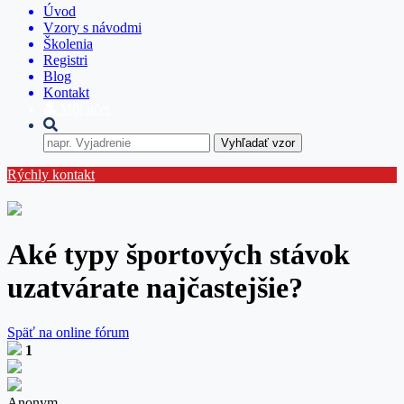
Úvod
Vzory s návodmi
Školenia
Registri
Blog
Kontakt
Môj účet
Vyhľadať vzor
Rýchly kontakt
Aké typy športových stávok
uzatvárate najčastejšie?
Späť na online fórum
1
Anonym