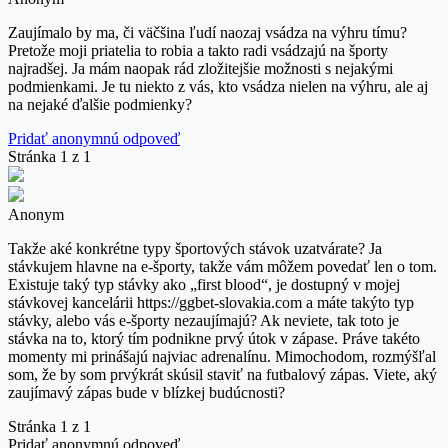
Zaujímalo by ma, či väčšina ľudí naozaj vsádza na výhru tímu?
Pretože moji priatelia to robia a takto radi vsádzajú na športy
najradšej. Ja mám naopak rád zložitejšie možnosti s nejakými
podmienkami. Je tu niekto z vás, kto vsádza nielen na výhru, ale aj
na nejaké ďalšie podmienky?
Pridať anonymnú odpoveď
Stránka 1 z 1
Anonym
Takže aké konkrétne typy športových stávok uzatvárate? Ja
stávkujem hlavne na e-športy, takže vám môžem povedať len o tom.
Existuje taký typ stávky ako „first blood“, je dostupný v mojej
stávkovej kancelárii https://ggbet-slovakia.com a máte takýto typ
stávky, alebo vás e-športy nezaujímajú? Ak neviete, tak toto je
stávka na to, ktorý tím podnikne prvý útok v zápase. Práve takéto
momenty mi prinášajú najviac adrenalínu. Mimochodom, rozmýšľal
som, že by som prvýkrát skúsil staviť na futbalový zápas. Viete, aký
zaujímavý zápas bude v blízkej budúcnosti?
Stránka 1 z 1
Pridať anonymnú odpoveď