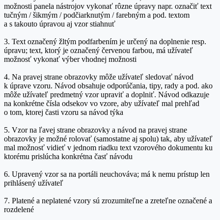
možnosti panela nástrojov vykonať rôzne úpravy napr. označiť text
tučným / šikmým / podčiarknutým / farebným a pod. textom
a s takouto úpravou aj vzor stiahnuť
3. Text označený žltým podfarbením je určený na doplnenie resp.
úpravu; text, ktorý je označený červenou farbou, má užívateľ
možnosť vykonať výber vhodnej možnosti
4. Na pravej strane obrazovky môže užívateľ sledovať návod
k úprave vzoru. Návod obsahuje odporúčania, tipy, rady a pod. ako
môže užívateľ predmetný vzor upraviť a doplniť. Návod odkazuje
na konkrétne čísla odsekov vo vzore, aby užívateľ mal prehľad
o tom, ktorej časti vzoru sa návod týka
5. Vzor na ľavej strane obrazovky a návod na pravej strane
obrazovky je možné rolovať (samostatne aj spolu) tak, aby užívateľ
mal možnosť vidieť v jednom riadku text vzorového dokumentu ku
ktorému prislúcha konkrétna časť návodu
6. Upravený vzor sa na portáli neuchováva; má k nemu prístup len
prihlásený užívateľ
7. Platené a neplatené vzory sú zrozumiteľne a zreteľne označené a
rozdelené