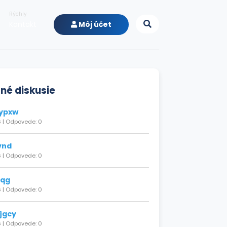
Rýchly
Kontakt
Môj účet
né diskusie
ypxw
 | Odpovede: 0
vnd
 | Odpovede: 0
rqg
 | Odpovede: 0
jgcy
 | Odpovede: 0