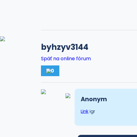
byhzyv3144
Späť na online fórum
0
Anonym
Link
igr