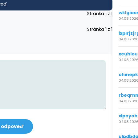
veď
wklgioc
Stránka 1 z 1
04.08.2026
Stránka 1 z 1
ixplrjzjr
04.08.2026
xeuhlou
04.08.2026
ohinep
04.08.2026
rbeqrhn
04.08.2026
xlpnyab
04.08.2026
ú odpoveď
ulpdbd