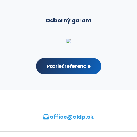
omesgb
04.08.2026
Odborný garant
bvohzh
04.08.2026
bklqksf
04.08.2026
Pozrieť referencie
tskvmfv
01.08.2026
anlwlpp
01.08.2026
muuam
01.08.2026
office@aklp
.sk
ffaoxzf
01.08.2026