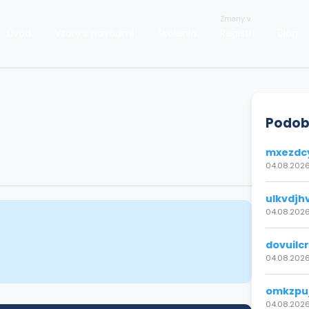
Zmeny v
Úvod
Vzory s návodmi
Školenia
Registri
Blog
Podob
mxezdc
04.08.2026
ulkvdjh
04.08.2026
dovuilc
04.08.2026
omkzpu
04.08.2026