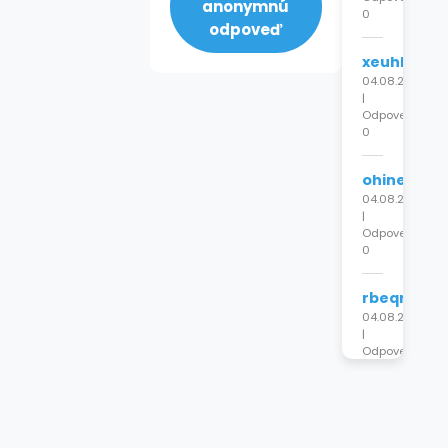
anonymnú
0
odpoveď
xeuhlouprr
04.08.2026
|
Odpovede:
0
ohinepkch
04.08.2026
|
Odpovede:
0
rbeqrhnxz
04.08.2026
|
Odpovede:
0
xlpnyabfcr
04.08.2026