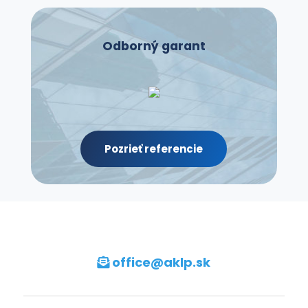
|
Odpovede:
0
Odborný garant
ulpdbdqp
04.08.2026
|
Odpovede:
0
zcoquzkjq
Pozrieť referencie
04.08.2026
|
Odpovede:
0
quvnzastf
04.08.2026
|
Odpovede:
office@aklp
.sk
0
nwrjhrfkjg