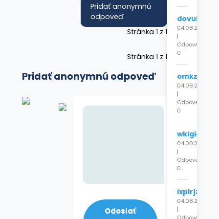
Pridať anonymnú
odpoveď
dovuilcrqg
04.08.2026
Stránka 1 z 1
|
Odpovede:
0
Stránka 1 z 1
Pridať anonymnú odpoveď
omkzpujgc
04.08.2026
|
Odpovede:
0
wklgiocrht
04.08.2026
|
Odpovede:
0
ixplrjzjrg
04.08.2026
|
Odoslať
Odpovede: