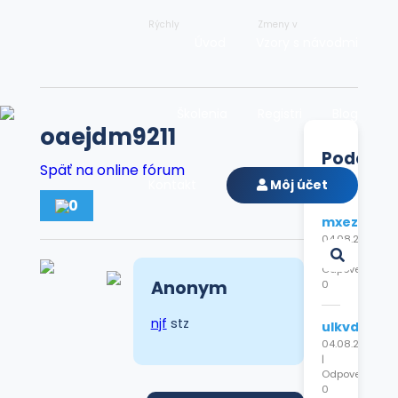
Rýchly
Zmeny v
Úvod
Vzory s návodmi
Školenia
Registri
Blog
oaejdm9211
Podobn
Späť na online fórum
diskusie
Kontakt
Môj účet
0
mxezdcyp
04.08.2026
|
Odpovede:
Anonym
0
njf
stz
ulkvdjhvnd
04.08.2026
|
Odpovede:
0