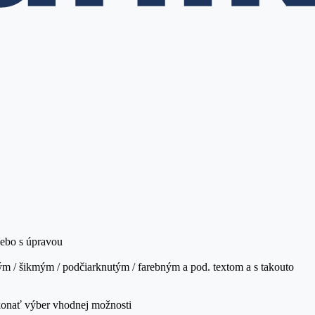
lebo s úpravou
m / šikmým / podčiarknutým / farebným a pod. textom a s takouto
ykonať výber vhodnej možnosti