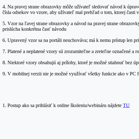
4. Na pravej strane obrazovky môže užívateľ sledovať návod k úprav
čísla odsekov vo vzore, aby užívateľ mal prehľad o tom, ktorej časti 
5. Vzor na ľavej strane obrazovky a návod na pravej strane obrazovk
prislúcha konkrétna časť návodu
6. Upravený vzor sa na portáli neuchováva; má k nemu prístup len pr
7. Platené a neplatené vzory sú zrozumiteľne a zreteľne označené a r
8. Niektoré vzory obsahujú aj prílohy, ktoré je možné stiahnuť bez ú
9. V mobilnej verzii nie je možné využívať všetky funkcie ako v PC
1. Postup ako sa prihlásiť k online školeniu/webináru nájdete
TU