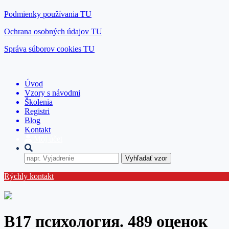
Podmienky používania TU
Ochrana osobných údajov TU
Správa súborov cookies TU
Úvod
Vzory s návodmi
Školenia
Registri
Blog
Kontakt
Môj účet
Vyhľadať vzor
Rýchly kontakt
В17 психология. 489 оценок