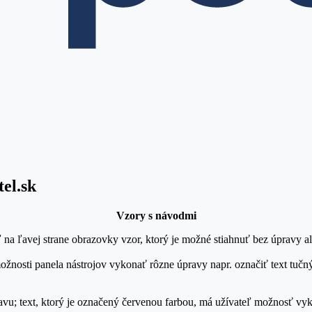
el.sk
Vzory s návodmi
ľ na ľavej strane obrazovky vzor, ktorý je možné stiahnuť bez úpravy a
osti panela nástrojov vykonať rôzne úpravy napr. označiť text tučný
ravu; text, ktorý je označený červenou farbou, má užívateľ možnosť v