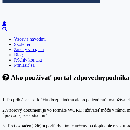
Vzory s návodmi
Školenia
Zmeny v registri
Blog
Rýchly kontakt
Prihlásiť sa
Ako používať portál zdpovednypodnikat
1. Po prihlásení sa k účtu (bezplatnému alebo platenému), má užívate
2.Vzorový dokument je vo formáte WORD; užívateľ môže v rámci možn
úpravou aj vzor stiahnuť
3. Text označený žltým podfarbením je určený na doplnenie resp. úp