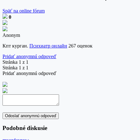
Späť na online fórum
0
Anonym
Кпт курган.
Психиатр онлайн
267 оценок
Pridať anonymnú odpoveď
Stránka 1 z 1
Stránka 1 z 1
Pridať anonymnú odpoveď
Odoslať anonymnú odpoveď
Podobné diskusie