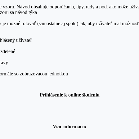
e vzoru. Návod obsahuje odporúčania, tipy, rady a pod. ako môže užív
vzoru sa návod týka
y je možné rolovať (samostatne aj spolu) tak, aby užívateľ mal možno
ihlásený užívateľ
ozdelené
pravy
 formáte so zobrazovacou jednotkou
Prihlásenie k onlin
e školeniu
Viac informácii: