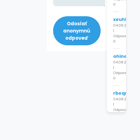
0
xeuhlouprr
Odoslať
04.08.2026
anonymnú
|
Odpovede:
odpoveď
0
ohinepkch
04.08.2026
|
Odpovede:
0
rbeqrhnxz
04.08.2026
|
Odpovede:
0
xlpnyabfcr
04.08.2026