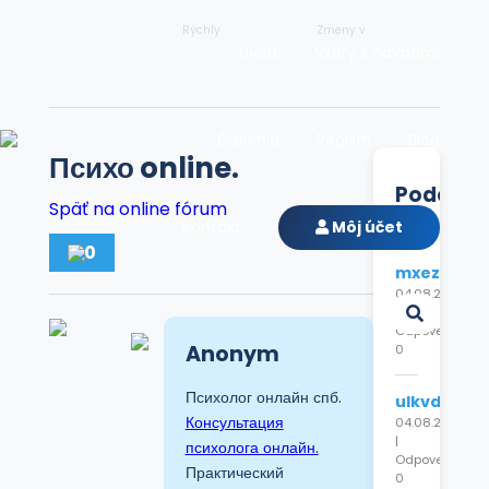
Rýchly
Zmeny v
Úvod
Vzory s návodmi
Školenia
Registri
Blog
Психо online.
Podobn
Späť na online fórum
diskusie
Kontakt
Môj účet
0
mxezdcyp
04.08.2026
|
Odpovede:
Anonym
0
Психолог онлайн спб.
ulkvdjhvnd
Консультация
04.08.2026
|
психолога онлайн.
Odpovede:
Практический
0