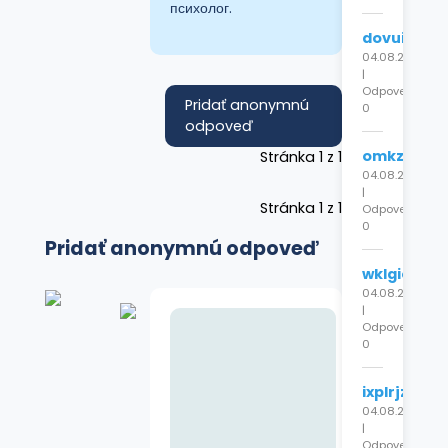
психолог.
dovuilcrqg
04.08.2026
|
Odpovede:
Pridať anonymnú
0
odpoveď
omkzpujgc
Stránka 1 z 1
04.08.2026
|
Stránka 1 z 1
Odpovede:
0
Pridať anonymnú odpoveď
wklgiocrht
04.08.2026
|
Odpovede:
0
ixplrjzjrg
04.08.2026
|
Odpovede: