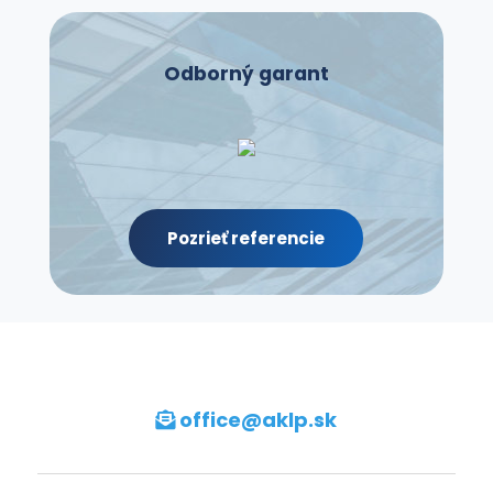
|
Odpovede:
0
Odborný garant
ulpdbdqp
04.08.2026
|
Odpovede:
0
zcoquzkjq
Pozrieť referencie
04.08.2026
|
Odpovede:
0
quvnzastf
04.08.2026
|
Odpovede:
office@aklp
.sk
0
nwrjhrfkjg